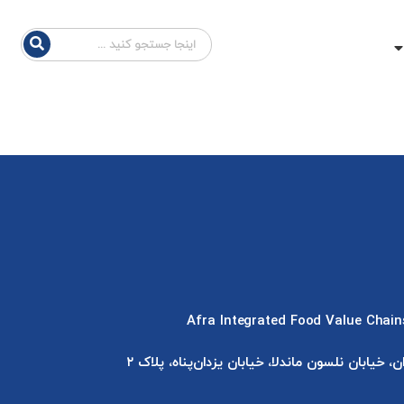
، خیابان نلسون ماندلا، خیابان یزدان‌پناه
، پلاک
۲